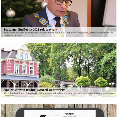
Pszczyna: Budżet na 2021 rok przyjęty
rzyszłoroczne wydatki gminy Pszczyna wyniosą niemal 324 mln zł. Taką decyzję podjęli radni, którzy opowiedzieli się za
przyjęciem uchwały...
Apel w sprawie trudnej sytuacji Uzdrowiska
15 grudnia Rada Gminy Goczałkowice-Zdrój przyjęła uchwałę w sprawie wystąpienia z apelem do premiera dotyczącym
uzdrowiska