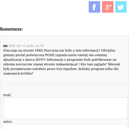
Komentarze:
mc
2021-02-11 godz. 21:58
Dlaczego na stronie UMiG Pszczyna nie było o tym informacji? Oficjalny
gminny portal poświęcony PONE (ograniczaniu emisji) ma ostatnią
aktualizację z marca 2019!!! Informacje o programie były publikowane na
nikomu szerzej nie znanej stronie niskaemisja.pl ! Kto tam zagląda? Wnioski
były przyjmowane zaledwie przez trzy tygodnie. Kolejny program tylko dla
znajomych królika?
treść:
autor: