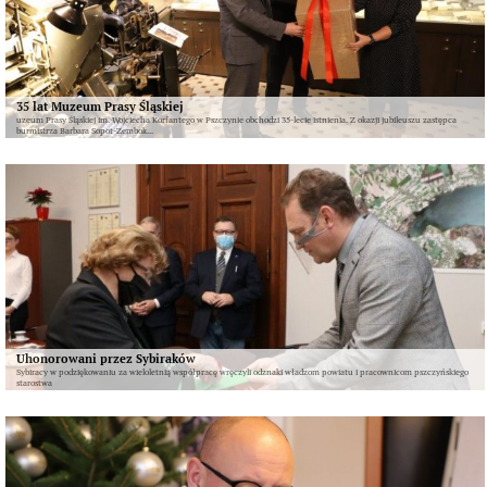
35 lat Muzeum Prasy Śląskiej
uzeum Prasy Śląskiej im. Wojciecha Korfantego w Pszczynie obchodzi 35-lecie istnienia. Z okazji jubileuszu zastępca
burmistrza Barbara Sopot-Zembok...
Uhonorowani przez Sybiraków
Sybiracy w podziękowaniu za wieloletnią współpracę wręczyli odznaki władzom powiatu i pracownicom pszczyńskiego
starostwa