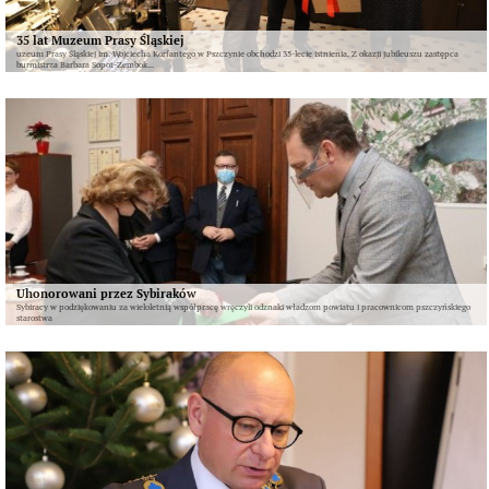
35 lat Muzeum Prasy Śląskiej
uzeum Prasy Śląskiej im. Wojciecha Korfantego w Pszczynie obchodzi 35-lecie istnienia. Z okazji jubileuszu zastępca
burmistrza Barbara Sopot-Zembok...
Uhonorowani przez Sybiraków
Sybiracy w podziękowaniu za wieloletnią współpracę wręczyli odznaki władzom powiatu i pracownicom pszczyńskiego
starostwa