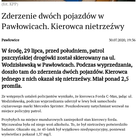
(fot. KPP)
Zderzenie dwóch pojazdów w
Pawłowicach. Kierowca nietrzeźwy
Pawłowice
30.07.2020, 19:36
W środę, 29 lipca, przed południem, patrol
pszczyńskiej drogówki został skierowany na ul.
Wodzisławską w Pawłowicach. Podczas wyprzedzania,
doszło tam do zderzenia dwóch pojazdów. Kierowca
jednego z nich okazał się nietrzeźwy. Miał ponad 2,5
promila.
Ze wstępnych ustaleń policjantów wynikało, że kierowca Forda C-Max, jadąc ul.
Wodzisławską, podczas wyprzedzania uderzył w lewy bok samochodu
ciężarowego marki Mercedes Sprinter. Poszkodowany natychmiast wezwał na
miejsce policyjny patrol.
Przybyłych na miejsce mundurowych zaniepokoił stan kierowcy forda.
Wyczuwalna była od niego woń alkoholu. To, że był nietrzeźwy potwierdziło
badanie. Okazało się, że 45-latek był wyjątkowo niedyspozycyjny, ponieważ
wyświetlacz pokazał 1,37 mg/l.