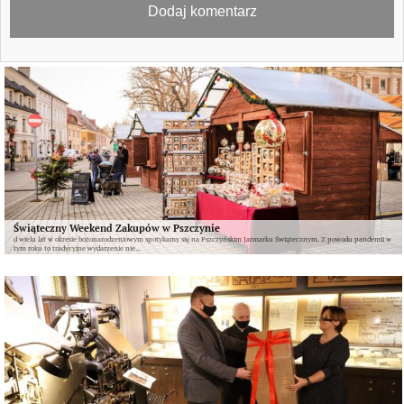
Świąteczny Weekend Zakupów w Pszczynie
d wielu lat w okresie bożonarodzeniowym spotykamy się na Pszczyńskim Jarmarku Świątecznym. Z powodu pandemii w
tym roku to tradycyjne wydarzenie nie...