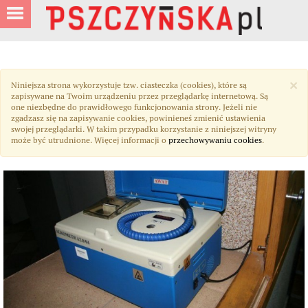
×
Niniejsza strona wykorzystuje tzw. ciasteczka (cookies), które są
zapisywane na Twoim urządzeniu przez przeglądarkę internetową. Są
one niezbędne do prawidłowego funkcjonowania strony. Jeżeli nie
zgadzasz się na zapisywanie cookies, powinieneś zmienić ustawienia
swojej przeglądarki. W takim przypadku korzystanie z niniejszej witryny
może być utrudnione. Więcej informacji o
przechowywaniu cookies
.