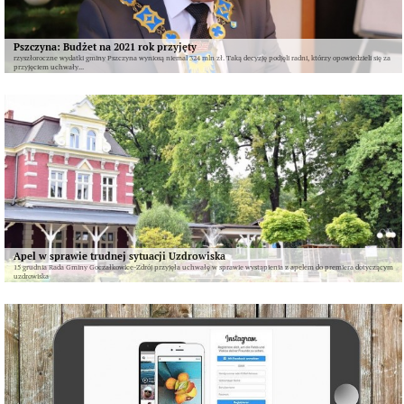
Pszczyna: Budżet na 2021 rok przyjęty
rzyszłoroczne wydatki gminy Pszczyna wyniosą niemal 324 mln zł. Taką decyzję podjęli radni, którzy opowiedzieli się za
przyjęciem uchwały...
Apel w sprawie trudnej sytuacji Uzdrowiska
15 grudnia Rada Gminy Goczałkowice-Zdrój przyjęła uchwałę w sprawie wystąpienia z apelem do premiera dotyczącym
uzdrowiska