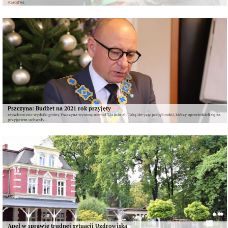
starostwa
Pszczyna: Budżet na 2021 rok przyjęty
rzyszłoroczne wydatki gminy Pszczyna wyniosą niemal 324 mln zł. Taką decyzję podjęli radni, którzy opowiedzieli się za
przyjęciem uchwały...
Apel w sprawie trudnej sytuacji Uzdrowiska