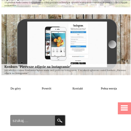
15 grudnia Rada Gminy Goczałkowice-Zdrój przyjęła uchwałę w sprawie wystąpienia z apelem do premiera dotyczącym
uzdrowiska
Konkurs "Pierwsze zdjęcie na Instagramie"
Już wkrótce Gmina Pawłowice będzie miała swój profil na Instagramie. Z tej okazji ogłoszony został konkurs „Pierwsze
zdjęcie na Instagramie”
Do góry
Powrót
Kontakt
Pełna wersja