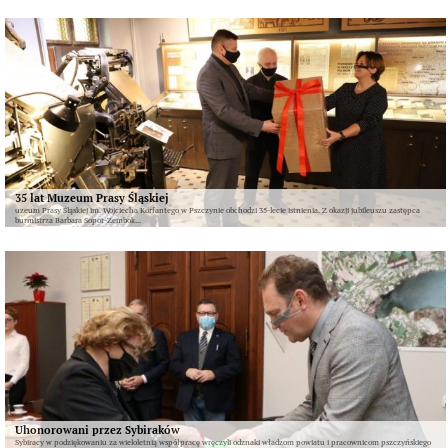
35 lat Muzeum Prasy Śląskiej
uzeum Prasy Śląskiej im. Wojciecha Korfantego w Pszczynie obchodzi 35-lecie istnienia. Z okazji jubileuszu zastępca
burmistrza Barbara Sopot-Zembok...
Uhonorowani przez Sybiraków
Sybiracy w podziękowaniu za wieloletnią współpracę wręczyli odznaki władzom powiatu i pracownicom pszczyńskiego