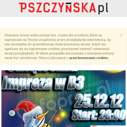
×
Niniejsza strona wykorzystuje tzw. ciasteczka (cookies), które są
zapisywane na Twoim urządzeniu przez przeglądarkę internetową. Są
one niezbędne do prawidłowego funkcjonowania strony. Jeżeli nie
zgadzasz się na zapisywanie cookies, powinieneś zmienić ustawienia
swojej przeglądarki. W takim przypadku korzystanie z niniejszej witryny
może być utrudnione. Więcej informacji o
przechowywaniu cookies
.