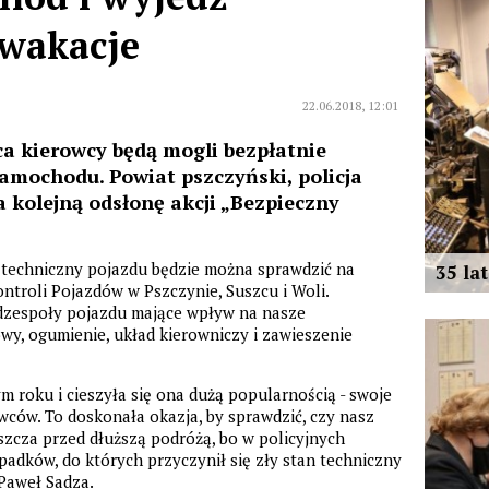
 wakacje
22.06.2018, 12:01
a kierowcy będą mogli bezpłatnie
amochodu. Powiat pszczyński, policja
a kolejną odsłonę akcji „Bezpieczny
 techniczny pojazdu będzie można sprawdzić na
35 la
ontroli Pojazdów w Pszczynie, Suszcu i Woli.
zespoły pojazdu mające wpływ na nasze
wy, ogumienie, układ kierowniczy i zawieszenie
m roku i cieszyła się ona dużą popularnością - swoje
wców. To doskonała okazja, by sprawdzić, czy nasz
zcza przed dłuższą podróżą, bo w policyjnych
padków, do których przyczynił się zły stan techniczny
 Paweł Sadza.