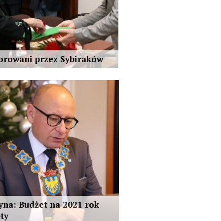
rowani przez Sybiraków
yna: Budżet na 2021 rok
ęty