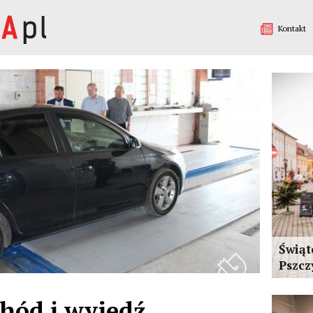
Kontakt
Świą
Pszcz
hód i wyjedź