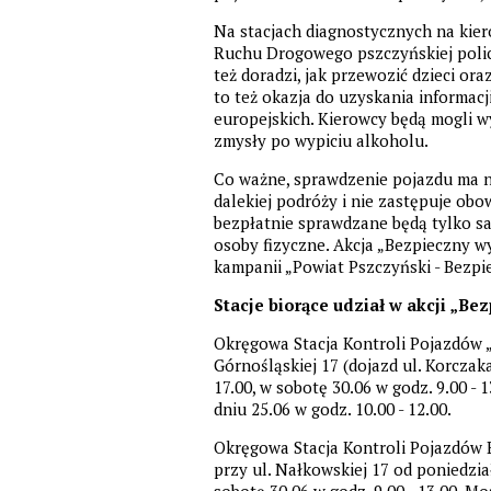
Na stacjach diagnostycznych na kier
Ruchu Drogowego pszczyńskiej policj
też doradzi, jak przewozić dzieci or
to też okazja do uzyskania informacj
europejskich. Kierowcy będą mogli wy
zmysły po wypiciu alkoholu.
Co ważne, sprawdzenie pojazdu ma n
dalekiej podróży i nie zastępuje ob
bezpłatnie sprawdzane będą tylko 
osoby fizyczne. Akcja „Bezpieczny w
kampanii „Powiat Pszczyński - Bezpi
Stacje biorące udział w akcji „Be
Okręgowa Stacja Kontroli Pojazdów „
Górnośląskiej 17 (dojazd ul. Korczaka
17.00, w sobotę 30.06 w godz. 9.00 - 
dniu 25.06 w godz. 10.00 - 12.00.
Okręgowa Stacja Kontroli Pojazdów B
przy ul. Nałkowskiej 17 od poniedział
sobotę 30.06 w godz. 9.00 - 13.00. Mo