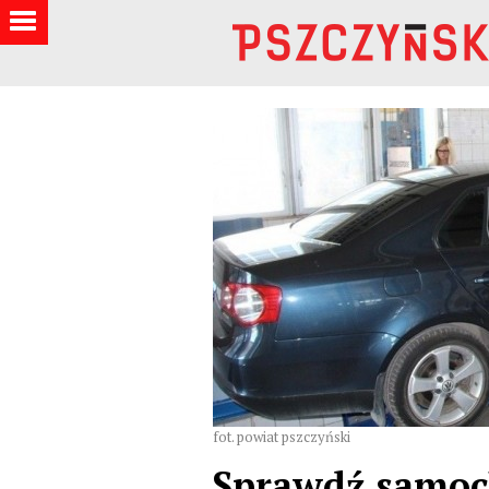
fot. powiat pszczyński
Sprawdź samoc