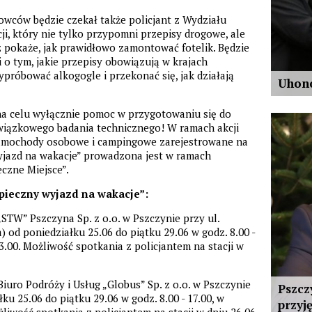
owców będzie czekał także policjant z Wydziału
i, który nie tylko przypomni przepisy drogowe, ale
az pokaże, jak prawidłowo zamontować fotelik. Będzie
i o tym, jakie przepisy obowiązują w krajach
próbować alkogogle i przekonać się, jak działają
Uhono
a celu wyłącznie pomoc w przygotowaniu się do
owiązkowego badania technicznego! W ramach akcji
samochody osobowe i campingowe zarejestrowane na
yjazd na wakacje” prowadzona jest w ramach
eczne Miejsce”.
zpieczny wyjazd na wakacje”:
STW” Pszczyna Sp. z o.o. w Pszczynie przy ul.
) od poniedziałku 25.06 do piątku 29.06 w godz. 8.00 -
13.00. Możliwość spotkania z policjantem na stacji w
iuro Podróży i Usług „Globus” Sp. z o.o. w Pszczynie
Pszcz
ku 25.06 do piątku 29.06 w godz. 8.00 - 17.00, w
przyj
żliwość spotkania z policjantem na stacji w dniu 26.06