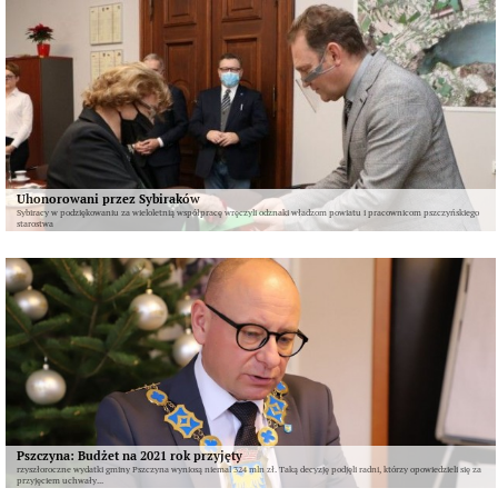
Uhonorowani przez Sybiraków
Sybiracy w podziękowaniu za wieloletnią współpracę wręczyli odznaki władzom powiatu i pracownicom pszczyńskiego
starostwa
Pszczyna: Budżet na 2021 rok przyjęty
rzyszłoroczne wydatki gminy Pszczyna wyniosą niemal 324 mln zł. Taką decyzję podjęli radni, którzy opowiedzieli się za
przyjęciem uchwały...