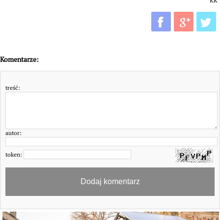
KK
Komentarze:
treść:
autor:
token: