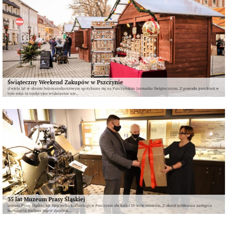
Świąteczny Weekend Zakupów w Pszczynie
d wielu lat w okresie bożonarodzeniowym spotykamy się na Pszczyńskim Jarmarku Świątecznym. Z powodu pandemii w
tym roku to tradycyjne wydarzenie nie...
35 lat Muzeum Prasy Śląskiej
uzeum Prasy Śląskiej im. Wojciecha Korfantego w Pszczynie obchodzi 35-lecie istnienia. Z okazji jubileuszu zastępca
burmistrza Barbara Sopot-Zembok...