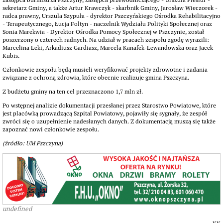
sekretarz Gminy, a także Artur Krawczyk - skarbnik Gminy, Jarosław Wieczorek -
radca prawny, Urszula Szypuła - dyrektor Pszczyńskiego Ośrodka Rehabilitacyjno
- Terapeutycznego, Łucja Foltyn - naczelnik Wydziału Polityki Społecznej oraz
Sonia Marekwia - Dyrektor Ośrodka Pomocy Społecznej w Pszczynie, został
poszerzony o czterech radnych. Na udział w pracach zespołu zgodę wyrazili:
Marcelina Leki, Arkadiusz Gardiasz, Marcela Kanafek-Lewandowska oraz Jacek
Kubis.
Członkowie zespołu będą musieli weryfikować projekty zdrowotne i zadania
związane z ochroną zdrowia, które obecnie realizuje gmina Pszczyna.
Z budżetu gminy na ten cel przeznaczono 1,7 mln zł.
Po wstępnej analizie dokumentacji przesłanej przez Starostwo Powiatowe, które
jest placówką prowadzącą Szpital Powiatowy, pojawiły się sygnały, że zespół
zwróci się o uzupełnienie nadesłanych danych. Z dokumentacją muszą się także
zapoznać nowi członkowie zespołu.
(źródło: UM Pszczyna)
undefined