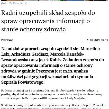
(fot. UM Pszczyna)
Radni uzupełnili skład zespołu do
spraw opracowania informacji o
stanie ochrony zdrowia
Pszczyna
20.09.2019, 09:53
Na udział w pracach zespołu zgodzili się: Marcelina
Leki, Arkadiusz Gardiasz, Marcela Kanafek-
Lewandowska oraz Jacek Kubis. Zadaniem zespołu do
spraw opracowania informacji o stanie ochrony
zdrowia w gminie Pszczyna jest m.in. analiza
możliwości partycypacji w kosztach utrzymania
Szpitala Powiatowego.
Podczas ostatniej sesji burmistrz Dariusz Skrobol zwrócił się do radnych z
prośbą, aby skład zespołu do spraw opracowania informacji o stanie ochrony
zdrowia w gminie Pszczyna zasilili reprezentanci Rady Miejskiej.
Siedmioosobowy zespół w składzie: przewodniczący: Barbara Sopot - Zembok -
zastępca burmistrza Pszczyny, zastępca przewodniczącego - Urszula Piesiur -