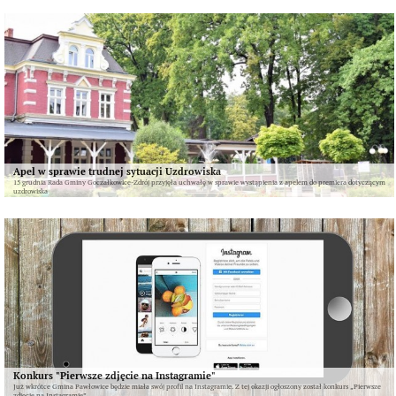
Apel w sprawie trudnej sytuacji Uzdrowiska
15 grudnia Rada Gminy Goczałkowice-Zdrój przyjęła uchwałę w sprawie wystąpienia z apelem do premiera dotyczącym
uzdrowiska
Konkurs "Pierwsze zdjęcie na Instagramie"
Już wkrótce Gmina Pawłowice będzie miała swój profil na Instagramie. Z tej okazji ogłoszony został konkurs „Pierwsze
zdjęcie na Instagramie”