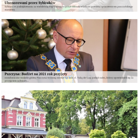
Uhonorowani przez Sybiraków
Sybiracy w podziękowaniu za wieloletnią współpracę wręczyli odznaki władzom powiatu i pracownicom pszczyńskiego
starostwa
Pszczyna: Budżet na 2021 rok przyjęty
rzyszłoroczne wydatki gminy Pszczyna wyniosą niemal 324 mln zł. Taką decyzję podjęli radni, którzy opowiedzieli się za
przyjęciem uchwały...