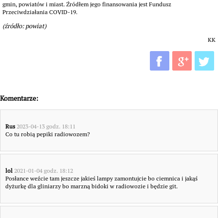
gmin, powiatów i miast. Źródłem jego finansowania jest Fundusz
Przeciwdziałania COVID-19.
(źródło: powiat)
KK
Komentarze:
Rus
2023-04-13 godz. 18:11
Co tu robią pepiki radiowozem?
lol
2021-01-04 godz. 18:12
Posłance weźcie tam jeszcze jakieś lampy zamontujcie bo ciemnica i jakąś
dyżurkę dla gliniarzy bo marzną bidoki w radiowozie i będzie git.