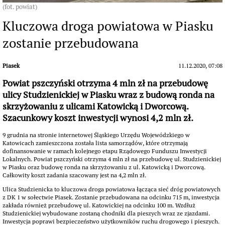
(fot. powiat)
Kluczowa droga powiatowa w Piasku
zostanie przebudowana
Piasek
11.12.2020, 07:08
Powiat pszczyński otrzyma 4 mln zł na przebudowę
ulicy Studzienickiej w Piasku wraz z budową ronda na
skrzyżowaniu z ulicami Katowicką i Dworcową.
Szacunkowy koszt inwestycji wynosi 4,2 mln zł.
9 grudnia na stronie internetowej Śląskiego Urzędu Wojewódzkiego w
Katowicach zamieszczona została lista samorządów, które otrzymają
dofinansowanie w ramach kolejnego etapu Rządowego Funduszu Inwestycji
Lokalnych. Powiat pszczyński otrzyma 4 mln zł na przebudowę ul. Studzienickiej
w Piasku oraz budowę ronda na skrzyżowaniu z ul. Katowicką i Dworcową.
Całkowity koszt zadania szacowany jest na 4,2 mln zł.
Ulica Studzienicka to kluczowa droga powiatowa łącząca sieć dróg powiatowych
z DK 1 w sołectwie Piasek. Zostanie przebudowana na odcinku 715 m, inwestycja
zakłada również przebudowę ul. Katowickiej na odcinku 100 m. Wzdłuż
Studzienickiej wybudowane zostaną chodniki dla pieszych wraz ze zjazdami.
Inwestycja poprawi bezpieczeństwo użytkowników ruchu drogowego i pieszych.