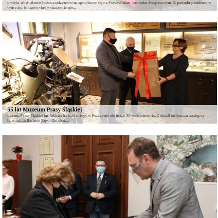
d wielu lat w okresie bożonarodzeniowym spotykamy się na Pszczyńskim Jarmarku Świątecznym. Z powodu pandemii w
tym roku to tradycyjne wydarzenie nie...
35 lat Muzeum Prasy Śląskiej
uzeum Prasy Śląskiej im. Wojciecha Korfantego w Pszczynie obchodzi 35-lecie istnienia. Z okazji jubileuszu zastępca
burmistrza Barbara Sopot-Zembok...