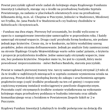
Powiat pszczyński zgłosił wiele zadań do kolejnego etapu Rządowego Funduszu
Inwestycji Lokalnych, starając się o środki na przebudowę budynku Szpitala
Powiatowego, na zadania w placówkach oświatowych oraz na przebudowę
kilkunastu dróg, m.in. ul. Chopina w Pszczynie, Jedności w Studzionce, Miodowej
we Frydku, św. Jana Pawła II w Studzienicach czy budowę chodników w
Kobielicach i Krzyżowicach.
- Fundusz ma dwa etapy. Pierwszy był zrozumiały, bo środki wyliczono w
oparciu o zaangażowane inwestycyjne samorządów w poprzednim roku. I każdy
samorząd otrzymał wsparcie. Druga część przybrała formę konkursu, nie podano
jednak jego kryteriów. Ciesze się, że w konkursie, na który wysłaliśmy szereg
projektów, jeden otrzyma dofinansowanie. Jednak po analizie listy zamieszczonej
na stronie Śląskiego Urzędu Wojewódzkiego warto sobie zadać pytanie, o kryteria
i proporcje przydzielenia środków. Jedne samorządy otrzymały wsparcie, inne
nie, bez podania kryteriów. Niepokoi mnie to, bo jest to czynnik, który może
powodować nieporozumienia - mówi Barbara Bandoła, starosta pszczyński.
Powiat w ramach pierwszej transzy tzw. tarczy samorządowej otrzymał 2,9 mln zł.
Za te środki w najbliższych miesiącach w szpitalu zostanie wymieniona winda na
pożarową. Powiat dołoży niezbędną kwotę do zakupu i uruchomienia agregatu
prądotwórczego (część środków przekazały na ten cel gminy) i rozpocznie
częściową wymianę instalacji wodociągowej w pawilonie diagnostycznym.
Pozostała część otrzymanych środków zostanie wydatkowana na wykonanie
kolejnego etapu przebudowy poddasza w budynku internatu oraz układu
komunikacyjnego wraz z boiskiem w Powiatowym Zespole Szkół nr 2 w
Pszczynie.
Rządowy Fundusz Inwestycji Lokalnych to środki poświęcone na dotację dla