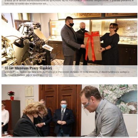
d wielu lat w okresie bożonarodzeniowym spotykamy się na Pszczyńskim Jarmarku Świątecznym. Z powodu pandemii w
tym roku to tradycyjne wydarzenie nie...
35 lat Muzeum Prasy Śląskiej
uzeum Prasy Śląskiej im. Wojciecha Korfantego w Pszczynie obchodzi 35-lecie istnienia. Z okazji jubileuszu zastępca
burmistrza Barbara Sopot-Zembok...