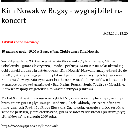
Kim Nowak w Bugsy - wygraj bilet na
koncert
10.03.2011, 13:20
Artykuł sponosorowany
19 marca o godz. 19.00 w Bugsy
s Jazz Clubie zagra Kim Nowak.
’
Zespół powstał w 2008 roku w składzie Fisz - wokal/gitara basowa, Michał
Sobolewski - gitara elektryczna, Emade - perkusja. 14 maja 2010 roku ukazał się
debiutancki album tria zatytułowany „Kim Nowak”.Nazwa formacji odnosi się do
lat 60., tęsknoty za nagrywaniem płyt na żywo bez produkcyjnych fajerwerków.
Bracia Waglewscy, zafascynowani hip-hopem, wracali do zespołów o korzeniach
w muzyce punkowej, garażowej - Bad Brains, Fugazi, Sonic Youth czy Morphine.
Pierwsze zespoły Waglewskich to właśnie muzyka punkowa.
Michał Sobolewski to znawca muzyki lat 60., zafascynowany brudnym, mocnym
brzmieniem gitar z płyt Jimiego Hendrixa, Black Sabbath, Ten Years After czy
mniej znanych Toad, 13th Floor Elevators. Zachowując energię z prób, zespół w
składzie perkusja, gitara elektryczna, gitara basowa zarejestrował pierwszą płytę
„Kim Nowak” w sierpniu 2009 roku.
http://www.myspace.com/kimnowak