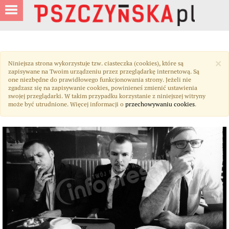
×
Niniejsza strona wykorzystuje tzw. ciasteczka (cookies), które są
zapisywane na Twoim urządzeniu przez przeglądarkę internetową. Są
one niezbędne do prawidłowego funkcjonowania strony. Jeżeli nie
zgadzasz się na zapisywanie cookies, powinieneś zmienić ustawienia
swojej przeglądarki. W takim przypadku korzystanie z niniejszej witryny
może być utrudnione. Więcej informacji o
przechowywaniu cookies
.