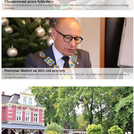
Uhonorowani przez Sybiraków
Sybiracy w podziękowaniu za wieloletnią współpracę wręczyli odznaki władzom powiatu i pracownicom pszczyńskiego
starostwa
Pszczyna: Budżet na 2021 rok przyjęty
rzyszłoroczne wydatki gminy Pszczyna wyniosą niemal 324 mln zł. Taką decyzję podjęli radni, którzy opowiedzieli się za
przyjęciem uchwały...