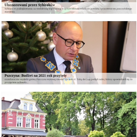
Uhonorowani przez Sybiraków
Sybiracy w podziękowaniu za wieloletnią współpracę wręczyli odznaki władzom powiatu i pracownicom pszczyńskiego
starostwa
Pszczyna: Budżet na 2021 rok przyjęty
rzyszłoroczne wydatki gminy Pszczyna wyniosą niemal 324 mln zł. Taką decyzję podjęli radni, którzy opowiedzieli się za
przyjęciem uchwały...