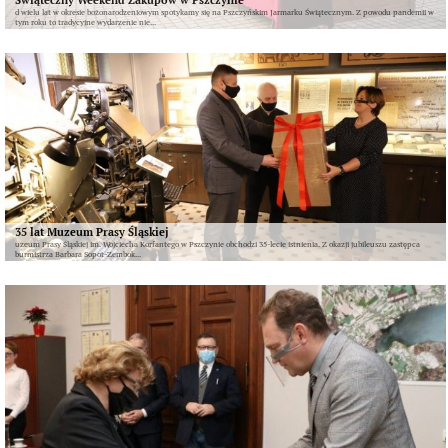
d wielu lat w okresie bożonarodzeniowym spotykamy się na Pszczyńskim Jarmarku Świątecznym. Z powodu pandemii w
tym roku to tradycyjne wydarzenie nie...
35 lat Muzeum Prasy Śląskiej
uzeum Prasy Śląskiej im. Wojciecha Korfantego w Pszczynie obchodzi 35-lecie istnienia. Z okazji jubileuszu zastępca
burmistrza Barbara Sopot-Zembok...